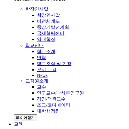
학장인사말
학장인사말
비전체계도
중장기발전계획
국제협력센터
역대학장
학교안내
학교소개
연혁
학교조직 및 현황
오시는 길
News
교직원소개
교수
연구교수/박사후연구원
겸임/객원교수
조교/코디네이터
대학행정팀
레이어닫기
교육