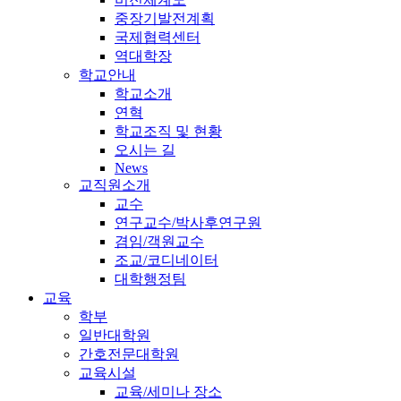
중장기발전계획
국제협력센터
역대학장
학교안내
학교소개
연혁
학교조직 및 현황
오시는 길
News
교직원소개
교수
연구교수/박사후연구원
겸임/객원교수
조교/코디네이터
대학행정팀
교육
학부
일반대학원
간호전문대학원
교육시설
교육/세미나 장소