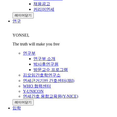
채용공고
커리어연세
레이어닫기
연구
YONSEI,
The truth will make you free
연구부
연구부 소개
박사후연구원
방문교수 프로그램
김모임간호학연구소
연세근거기반 간호센터(JBI)
WHO 협력센터
Y-UNICON
연세간호 융합교육원(Y-NICE)
레이어닫기
입학