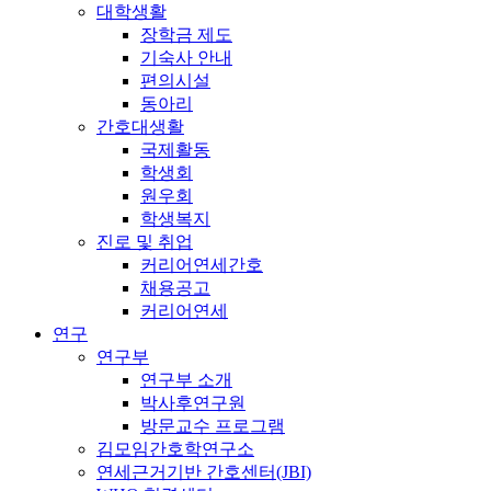
대학생활
장학금 제도
기숙사 안내
편의시설
동아리
간호대생활
국제활동
학생회
원우회
학생복지
진로 및 취업
커리어연세간호
채용공고
커리어연세
연구
연구부
연구부 소개
박사후연구원
방문교수 프로그램
김모임간호학연구소
연세근거기반 간호센터(JBI)