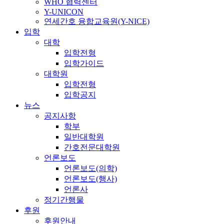
WHO 협력센터
Y-UNICON
연세간호 융합교육원(Y-NICE)
입학
대학
입학전형
입학가이드
대학원
입학전형
입학공지
뉴스
공지사항
학부
일반대학원
간호전문대학원
언론보도
언론보도(의학)
언론보도(행사)
언론사
정기간행물
후원
후원안내