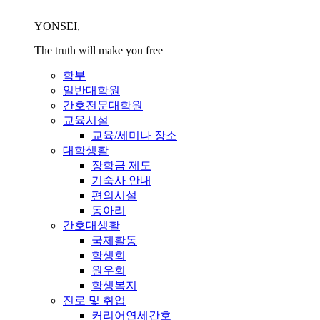
YONSEI,
The truth will make you free
학부
일반대학원
간호전문대학원
교육시설
교육/세미나 장소
대학생활
장학금 제도
기숙사 안내
편의시설
동아리
간호대생활
국제활동
학생회
원우회
학생복지
진로 및 취업
커리어연세간호