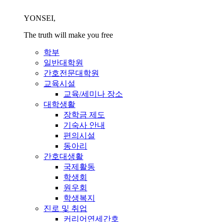
YONSEI,
The truth will make you free
학부
일반대학원
간호전문대학원
교육시설
교육/세미나 장소
대학생활
장학금 제도
기숙사 안내
편의시설
동아리
간호대생활
국제활동
학생회
원우회
학생복지
진로 및 취업
커리어연세간호