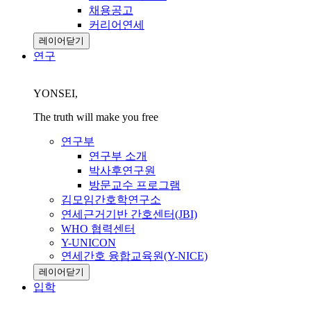
채용공고
커리어연세
레이어닫기
연구
YONSEI,
The truth will make you free
연구부
연구부 소개
박사후연구원
방문교수 프로그램
김모임간호학연구소
연세근거기반 간호센터(JBI)
WHO 협력센터
Y-UNICON
연세간호 융합교육원(Y-NICE)
레이어닫기
입학