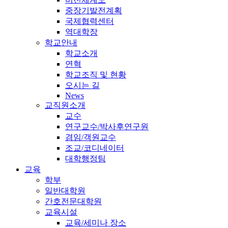
중장기발전계획
국제협력센터
역대학장
학교안내
학교소개
연혁
학교조직 및 현황
오시는 길
News
교직원소개
교수
연구교수/박사후연구원
겸임/객원교수
조교/코디네이터
대학행정팀
교육
학부
일반대학원
간호전문대학원
교육시설
교육/세미나 장소