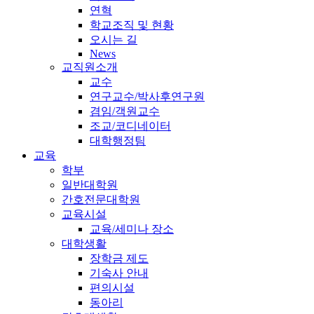
연혁
학교조직 및 현황
오시는 길
News
교직원소개
교수
연구교수/박사후연구원
겸임/객원교수
조교/코디네이터
대학행정팀
교육
학부
일반대학원
간호전문대학원
교육시설
교육/세미나 장소
대학생활
장학금 제도
기숙사 안내
편의시설
동아리