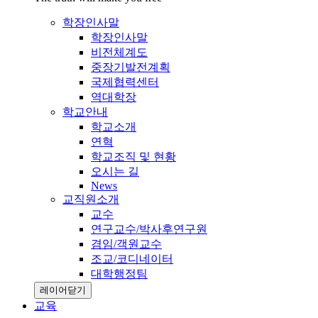
학장인사말
학장인사말
비전체계도
중장기발전계획
국제협력센터
역대학장
학교안내
학교소개
연혁
학교조직 및 현황
오시는 길
News
교직원소개
교수
연구교수/박사후연구원
겸임/객원교수
조교/코디네이터
대학행정팀
레이어닫기
교육