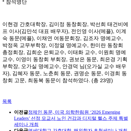
* 참석명단
이현경 간호대학장, 김미정 동창회장, 박선희 태건비에
프 이사(김만석 대표 배우자), 전인영 이사(메플), 이계
숙 동문(메플), 이채연 여동문회장, 김조자 명예교수,
박정옥 교무부학장, 이정열 명예교수, 한미란 동창회
총정회장, 김희순 은퇴교수, 이태화 교수, 이원희 명예
교수, 이영미 동창회 부회장, 권보은 동문, 최은경 기획
부학장, 오가실 명예교수, 안경덕 님(오가실 교수 배우
자), 김혜자 동문, 노춘희 동문, 권명순 동문, 이경희 동
창회 고문, 최동복 동문이 참석하였다. (총 23명)
목록
이전글
정제인 동문, 미국 의학한림원 ‘2026 Emerging
Leaders’ 선정 모교서 노인 건강과 디지털 헬스 주제 특별
세미나 개최
다음글
연세대학교 간호대학, 해외학자 초청세미나 개최