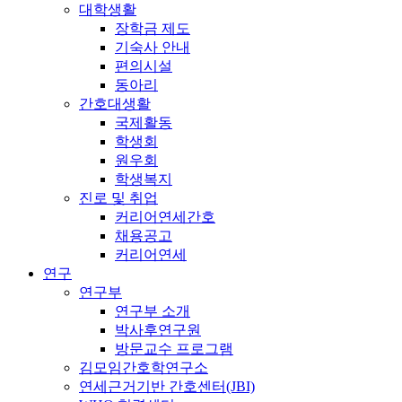
대학생활
장학금 제도
기숙사 안내
편의시설
동아리
간호대생활
국제활동
학생회
원우회
학생복지
진로 및 취업
커리어연세간호
채용공고
커리어연세
연구
연구부
연구부 소개
박사후연구원
방문교수 프로그램
김모임간호학연구소
연세근거기반 간호센터(JBI)