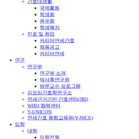
간호대생활
국제활동
학생회
원우회
학생복지
진로 및 취업
커리어연세간호
채용공고
커리어연세
연구
연구부
연구부 소개
박사후연구원
방문교수 프로그램
김모임간호학연구소
연세근거기반 간호센터(JBI)
WHO 협력센터
Y-UNICON
연세간호 융합교육원(Y-NICE)
입학
대학
입학전형