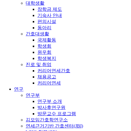
대학생활
장학금 제도
기숙사 안내
편의시설
동아리
간호대생활
국제활동
학생회
원우회
학생복지
진로 및 취업
커리어연세간호
채용공고
커리어연세
연구
연구부
연구부 소개
박사후연구원
방문교수 프로그램
김모임간호학연구소
연세근거기반 간호센터(JBI)