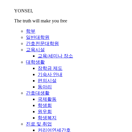
YONSEI,
The truth will make you free
학부
일반대학원
간호전문대학원
교육시설
교육/세미나 장소
대학생활
장학금 제도
기숙사 안내
편의시설
동아리
간호대생활
국제활동
학생회
원우회
학생복지
진로 및 취업
커리어연세간호