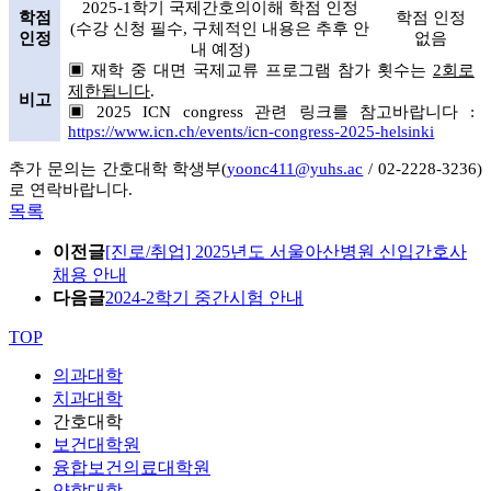
2025-1
학기 국제간호의이해 학점 인정
학점
학점 인정
(
수강 신청 필수, 구체적인 내용은 추후 안
인정
없음
내 예정)
▣ 재학 중 대면 국제교류 프로그램 참가 횟수는
2회로
제한됩니다
.
비고
▣ 2025 ICN congress 관련 링크를 참고바랍니다 :
https://www.icn.ch/events/icn-congress-2025-helsinki
추가 문의는 간호대학 학생부(
yoonc411@yuhs.ac
/ 02-2228-3236)
로 연락바랍니다.
목록
이전글
[진로/취업] 2025년도 서울아산병원 신입간호사
채용 안내
다음글
2024-2학기 중간시험 안내
TOP
의과대학
치과대학
간호대학
보건대학원
융합보건의료대학원
약학대학