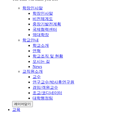
학장인사말
학장인사말
비전체계도
중장기발전계획
국제협력센터
역대학장
학교안내
학교소개
연혁
학교조직 및 현황
오시는 길
News
교직원소개
교수
연구교수/박사후연구원
겸임/객원교수
조교/코디네이터
대학행정팀
레이어닫기
교육