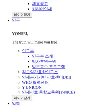
채용공고
커리어연세
레이어닫기
연구
YONSEI,
The truth will make you free
연구부
연구부 소개
박사후연구원
방문교수 프로그램
김모임간호학연구소
연세근거기반 간호센터(JBI)
WHO 협력센터
Y-UNICON
연세간호 융합교육원(Y-NICE)
레이어닫기
입학