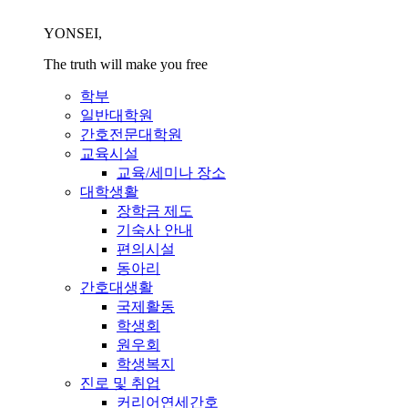
YONSEI,
The truth will make you free
학부
일반대학원
간호전문대학원
교육시설
교육/세미나 장소
대학생활
장학금 제도
기숙사 안내
편의시설
동아리
간호대생활
국제활동
학생회
원우회
학생복지
진로 및 취업
커리어연세간호