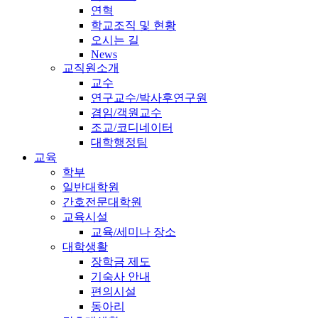
연혁
학교조직 및 현황
오시는 길
News
교직원소개
교수
연구교수/박사후연구원
겸임/객원교수
조교/코디네이터
대학행정팀
교육
학부
일반대학원
간호전문대학원
교육시설
교육/세미나 장소
대학생활
장학금 제도
기숙사 안내
편의시설
동아리