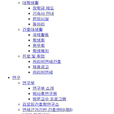
대학생활
장학금 제도
기숙사 안내
편의시설
동아리
간호대생활
국제활동
학생회
원우회
학생복지
진로 및 취업
커리어연세간호
채용공고
커리어연세
연구
연구부
연구부 소개
박사후연구원
방문교수 프로그램
김모임간호학연구소
연세근거기반 간호센터(JBI)