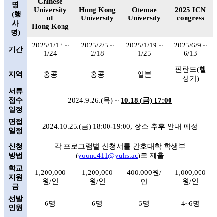
Chinese
명
University
Hong Kong
Otemae
2025 ICN
(행
of
University
University
congress
사
Hong Kong
명)
2025/1/13 ~
2025/2/5 ~
2025/1/19 ~
2025/6/9 ~
기간
1/24
2/18
1/25
6/13
핀란드(헬
지역
홍콩
홍콩
일본
싱키)
서류
접수
2024.9.26.(
목) ~
10.18.(
금) 17:00
일정
면접
2024.10.25.(
금) 18:00-19:00, 장소 추후 안내 예정
일정
신청
각 프로그램별 신청서를 간호대학 학생부
방법
(
yoonc411@yuhs.ac
)로 제출
학교
1,200,000
1,200,000
400,000
원/
1,000,000
지원
원/인
원/인
원/인
인
금
선발
6
명
6
명
6
명
4~6
명
인원