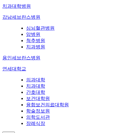
치과대학병원
강남세브란스병원
심뇌혈관병원
암병원
척추병원
치과병원
용인세브란스병원
연세대학교
의과대학
치과대학
간호대학
보건대학원
융합보건의료대학원
학술정보원
의학도서관
장례식장