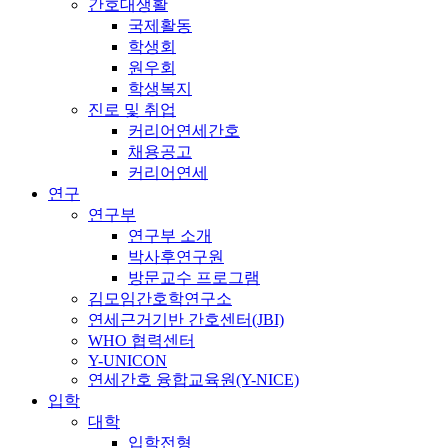
간호대생활
국제활동
학생회
원우회
학생복지
진로 및 취업
커리어연세간호
채용공고
커리어연세
연구
연구부
연구부 소개
박사후연구원
방문교수 프로그램
김모임간호학연구소
연세근거기반 간호센터(JBI)
WHO 협력센터
Y-UNICON
연세간호 융합교육원(Y-NICE)
입학
대학
입학전형