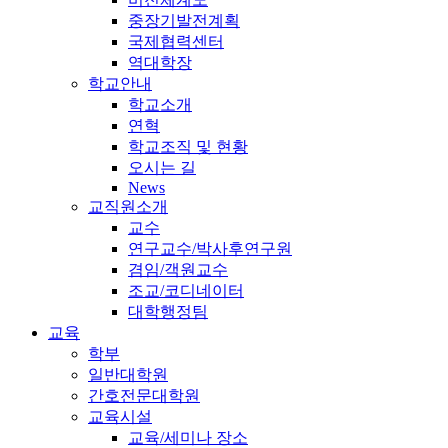
중장기발전계획
국제협력센터
역대학장
학교안내
학교소개
연혁
학교조직 및 현황
오시는 길
News
교직원소개
교수
연구교수/박사후연구원
겸임/객원교수
조교/코디네이터
대학행정팀
교육
학부
일반대학원
간호전문대학원
교육시설
교육/세미나 장소