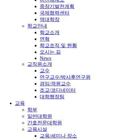
중장기발전계획
국제협력센터
역대학장
학교안내
학교소개
연혁
학교조직 및 현황
오시는 길
News
교직원소개
교수
연구교수/박사후연구원
겸임/객원교수
조교/코디네이터
대학행정팀
교육
학부
일반대학원
간호전문대학원
교육시설
교육/세미나 장소