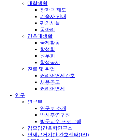
대학생활
장학금 제도
기숙사 안내
편의시설
동아리
간호대생활
국제활동
학생회
원우회
학생복지
진로 및 취업
커리어연세간호
채용공고
커리어연세
연구
연구부
연구부 소개
박사후연구원
방문교수 프로그램
김모임간호학연구소
연세근거기반 간호센터(JBI)