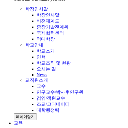
학장인사말
학장인사말
비전체계도
중장기발전계획
국제협력센터
역대학장
학교안내
학교소개
연혁
학교조직 및 현황
오시는 길
News
교직원소개
교수
연구교수/박사후연구원
겸임/객원교수
조교/코디네이터
대학행정팀
레이어닫기
교육