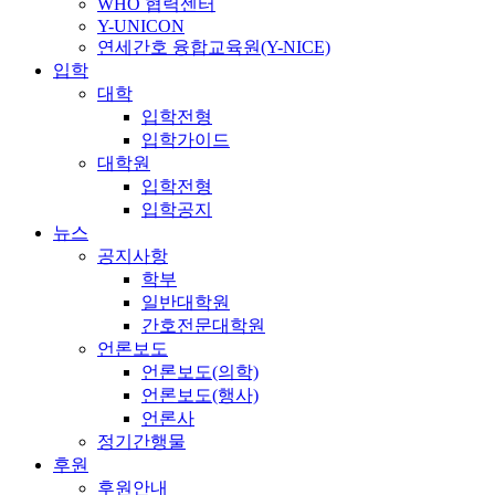
WHO 협력센터
Y-UNICON
연세간호 융합교육원(Y-NICE)
입학
대학
입학전형
입학가이드
대학원
입학전형
입학공지
뉴스
공지사항
학부
일반대학원
간호전문대학원
언론보도
언론보도(의학)
언론보도(행사)
언론사
정기간행물
후원
후원안내