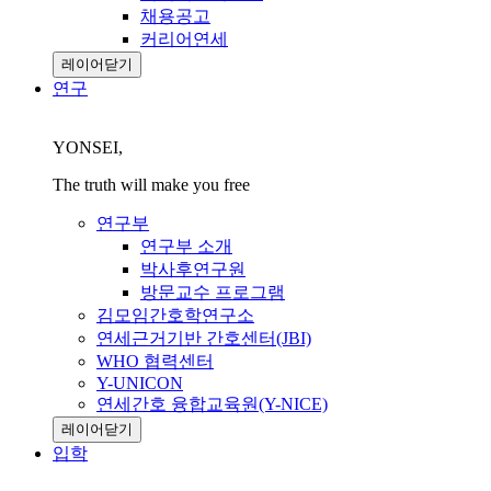
채용공고
커리어연세
레이어닫기
연구
YONSEI,
The truth will make you free
연구부
연구부 소개
박사후연구원
방문교수 프로그램
김모임간호학연구소
연세근거기반 간호센터(JBI)
WHO 협력센터
Y-UNICON
연세간호 융합교육원(Y-NICE)
레이어닫기
입학