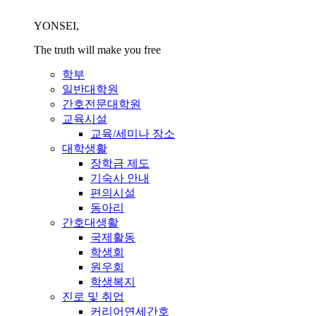
YONSEI,
The truth will make you free
학부
일반대학원
간호전문대학원
교육시설
교육/세미나 장소
대학생활
장학금 제도
기숙사 안내
편의시설
동아리
간호대생활
국제활동
학생회
원우회
학생복지
진로 및 취업
커리어연세간호