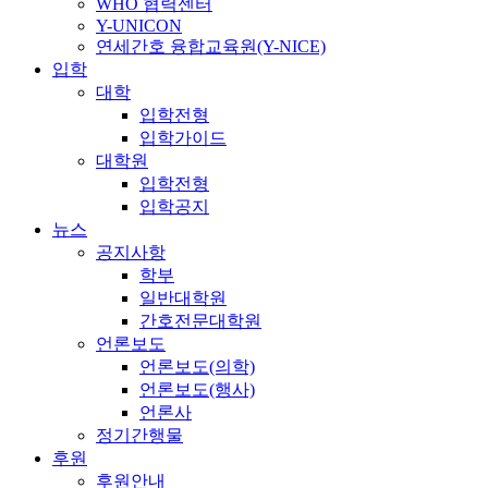
WHO 협력센터
Y-UNICON
연세간호 융합교육원(Y-NICE)
입학
대학
입학전형
입학가이드
대학원
입학전형
입학공지
뉴스
공지사항
학부
일반대학원
간호전문대학원
언론보도
언론보도(의학)
언론보도(행사)
언론사
정기간행물
후원
후원안내