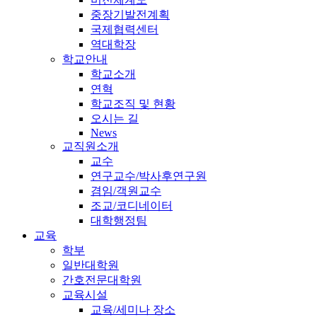
중장기발전계획
국제협력센터
역대학장
학교안내
학교소개
연혁
학교조직 및 현황
오시는 길
News
교직원소개
교수
연구교수/박사후연구원
겸임/객원교수
조교/코디네이터
대학행정팀
교육
학부
일반대학원
간호전문대학원
교육시설
교육/세미나 장소