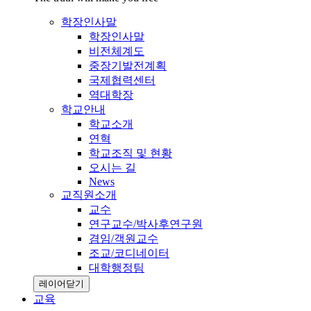
학장인사말
학장인사말
비전체계도
중장기발전계획
국제협력센터
역대학장
학교안내
학교소개
연혁
학교조직 및 현황
오시는 길
News
교직원소개
교수
연구교수/박사후연구원
겸임/객원교수
조교/코디네이터
대학행정팀
레이어닫기
교육