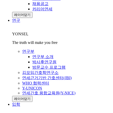
채용공고
커리어연세
레이어닫기
연구
YONSEI,
The truth will make you free
연구부
연구부 소개
박사후연구원
방문교수 프로그램
김모임간호학연구소
연세근거기반 간호센터(JBI)
WHO 협력센터
Y-UNICON
연세간호 융합교육원(Y-NICE)
레이어닫기
입학