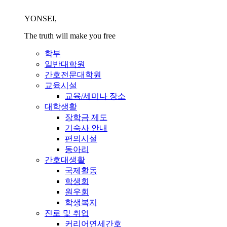
YONSEI,
The truth will make you free
학부
일반대학원
간호전문대학원
교육시설
교육/세미나 장소
대학생활
장학금 제도
기숙사 안내
편의시설
동아리
간호대생활
국제활동
학생회
원우회
학생복지
진로 및 취업
커리어연세간호