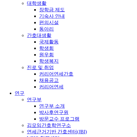
대학생활
장학금 제도
기숙사 안내
편의시설
동아리
간호대생활
국제활동
학생회
원우회
학생복지
진로 및 취업
커리어연세간호
채용공고
커리어연세
연구
연구부
연구부 소개
박사후연구원
방문교수 프로그램
김모임간호학연구소
연세근거기반 간호센터(JBI)