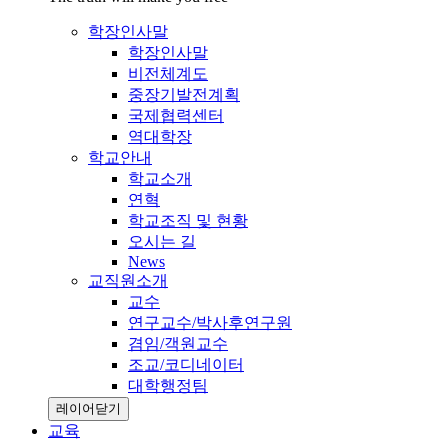
학장인사말
학장인사말
비전체계도
중장기발전계획
국제협력센터
역대학장
학교안내
학교소개
연혁
학교조직 및 현황
오시는 길
News
교직원소개
교수
연구교수/박사후연구원
겸임/객원교수
조교/코디네이터
대학행정팀
레이어닫기
교육