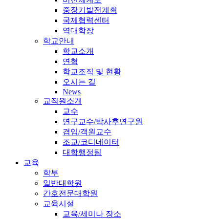
중장기발전계획
국제협력센터
역대학장
학교안내
학교소개
연혁
학교조직 및 현황
오시는 길
News
교직원소개
교수
연구교수/박사후연구원
겸임/객원교수
조교/코디네이터
대학행정팀
교육
학부
일반대학원
간호전문대학원
교육시설
교육/세미나 장소