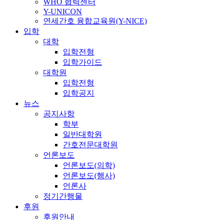
WHO 협력센터
Y-UNICON
연세간호 융합교육원(Y-NICE)
입학
대학
입학전형
입학가이드
대학원
입학전형
입학공지
뉴스
공지사항
학부
일반대학원
간호전문대학원
언론보도
언론보도(의학)
언론보도(행사)
언론사
정기간행물
후원
후원안내