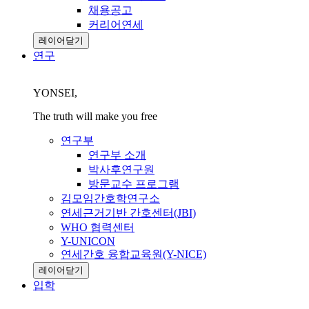
채용공고
커리어연세
레이어닫기
연구
YONSEI,
The truth will make you free
연구부
연구부 소개
박사후연구원
방문교수 프로그램
김모임간호학연구소
연세근거기반 간호센터(JBI)
WHO 협력센터
Y-UNICON
연세간호 융합교육원(Y-NICE)
레이어닫기
입학