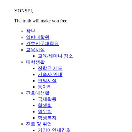
YONSEI,
The truth will make you free
학부
일반대학원
간호전문대학원
교육시설
교육/세미나 장소
대학생활
장학금 제도
기숙사 안내
편의시설
동아리
간호대생활
국제활동
학생회
원우회
학생복지
진로 및 취업
커리어연세간호