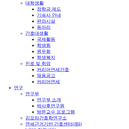
대학생활
장학금 제도
기숙사 안내
편의시설
동아리
간호대생활
국제활동
학생회
원우회
학생복지
진로 및 취업
커리어연세간호
채용공고
커리어연세
연구
연구부
연구부 소개
박사후연구원
방문교수 프로그램
김모임간호학연구소
연세근거기반 간호센터(JBI)