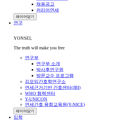
채용공고
커리어연세
레이어닫기
연구
YONSEI,
The truth will make you free
연구부
연구부 소개
박사후연구원
방문교수 프로그램
김모임간호학연구소
연세근거기반 간호센터(JBI)
WHO 협력센터
Y-UNICON
연세간호 융합교육원(Y-NICE)
레이어닫기
입학