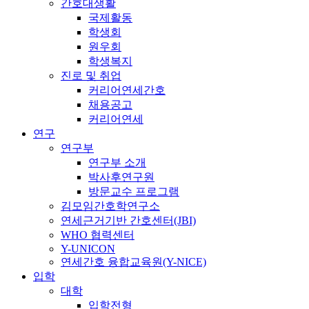
간호대생활
국제활동
학생회
원우회
학생복지
진로 및 취업
커리어연세간호
채용공고
커리어연세
연구
연구부
연구부 소개
박사후연구원
방문교수 프로그램
김모임간호학연구소
연세근거기반 간호센터(JBI)
WHO 협력센터
Y-UNICON
연세간호 융합교육원(Y-NICE)
입학
대학
입학전형