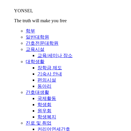
YONSEI,
The truth will make you free
학부
일반대학원
간호전문대학원
교육시설
교육/세미나 장소
대학생활
장학금 제도
기숙사 안내
편의시설
동아리
간호대생활
국제활동
학생회
원우회
학생복지
진로 및 취업
커리어연세간호