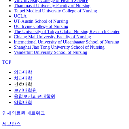
VinUniversity College of Health Science
Thammasat University Faculty of Nursing
Taipei Medical University College of Nursing
UCLA
UT-Austin School of Nursing
UC Irvine College of Nursing
The University of Tokyo Global Nursing Research Center
Chiang Mai University Faculty of Nursing
International University of Ulaanbaatar School of Nursing
Shanghai Jiao Tong University School of Nursing
Vanderbilt University School of Nursing
TOP
의과대학
치과대학
간호대학
보건대학원
융합보건의료대학원
약학대학
연세의료원 네트워크
세브란스