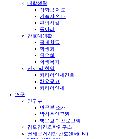
대학생활
장학금 제도
기숙사 안내
편의시설
동아리
간호대생활
국제활동
학생회
원우회
학생복지
진로 및 취업
커리어연세간호
채용공고
커리어연세
연구
연구부
연구부 소개
박사후연구원
방문교수 프로그램
김모임간호학연구소
연세근거기반 간호센터(JBI)