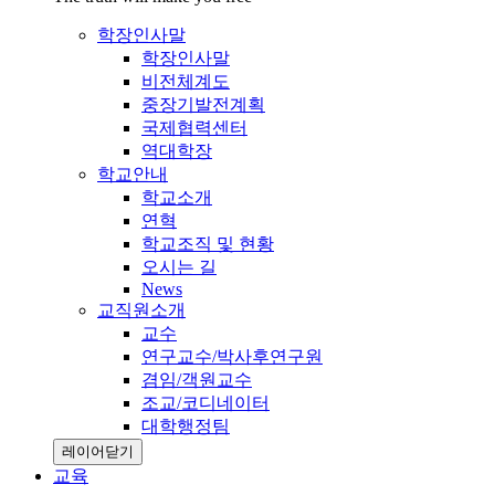
학장인사말
학장인사말
비전체계도
중장기발전계획
국제협력센터
역대학장
학교안내
학교소개
연혁
학교조직 및 현황
오시는 길
News
교직원소개
교수
연구교수/박사후연구원
겸임/객원교수
조교/코디네이터
대학행정팀
레이어닫기
교육