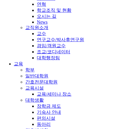
연혁
학교조직 및 현황
오시는 길
News
교직원소개
교수
연구교수/박사후연구원
겸임/객원교수
조교/코디네이터
대학행정팀
교육
학부
일반대학원
간호전문대학원
교육시설
교육/세미나 장소
대학생활
장학금 제도
기숙사 안내
편의시설
동아리