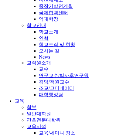
중장기발전계획
국제협력센터
역대학장
학교안내
학교소개
연혁
학교조직 및 현황
오시는 길
News
교직원소개
교수
연구교수/박사후연구원
겸임/객원교수
조교/코디네이터
대학행정팀
교육
학부
일반대학원
간호전문대학원
교육시설
교육/세미나 장소