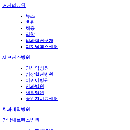
연세의료원
뉴스
후원
채용
입찰
의과학연구처
디지털헬스센터
세브란스병원
연세암병원
심장혈관병원
어린이병원
안과병원
재활병원
중입자치료센터
치과대학병원
강남세브란스병원